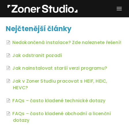
Togg
Navi
Potřebuji pomoc
Začínáme
Nejčtenější články
Uživatelský manuál
Kontakt
Nedokončená instalace? Zde naleznete řešení!
Jak odstranit pozadí
Jak nainstalovat starší verzi programu?
Jak v Zoner Studiu pracovat s HEIF, HEIC,
HEVC?
FAQs – často kladené technické dotazy
FAQs – často kladené obchodní a licenční
dotazy