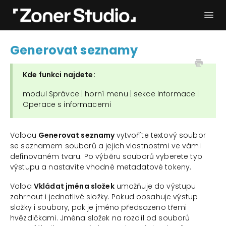
Togg
Navi
Potřebuji pomoc
Začínáme
Generovat seznamy
Uživatelský manuál
Kontakt
Kde funkci najdete:
modul Správce | horní menu | sekce Informace |
Operace s informacemi
Volbou
Generovat seznamy
vytvoříte textový soubor
se seznamem souborů a jejich vlastnostmi ve vámi
definovaném tvaru. Po výběru souborů vyberete typ
výstupu a nastavíte vhodné metadatové tokeny.
Volba
Vkládat jména složek
umožňuje do výstupu
zahrnout i jednotlivé složky. Pokud obsahuje výstup
složky i soubory, pak je jméno předsazeno třemi
hvězdičkami. Jména složek na rozdíl od souborů