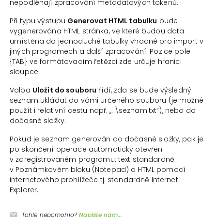
nepodléhají zpracování metadatových tokenů.
Při typu výstupu
Generovat HTML tabulku
bude
vygenerována HTML stránka, ve které budou data
umístěna do jednoduché tabulky vhodné pro import v
jiných programech a další zpracování. Pozice pole
{TAB} ve formátovacím řetězci zde určuje hranici
sloupce.
Volba
Uložit do souboru
řídí, zda se bude výsledný
seznam ukládat do vámi určeného souboru (je možné
použít i relativní cestu např. „..\seznam.txt“), nebo do
dočasné složky.
Pokud je seznam generován do dočasné složky, pak je
po skončení operace automaticky otevřen
v zaregistrovaném programu: text standardně
v Poznámkovém bloku (Notepad) a HTML pomocí
internetového prohlížeče tj. standardně Internet
Explorer.
Tohle nepomohlo?
Napište nám...