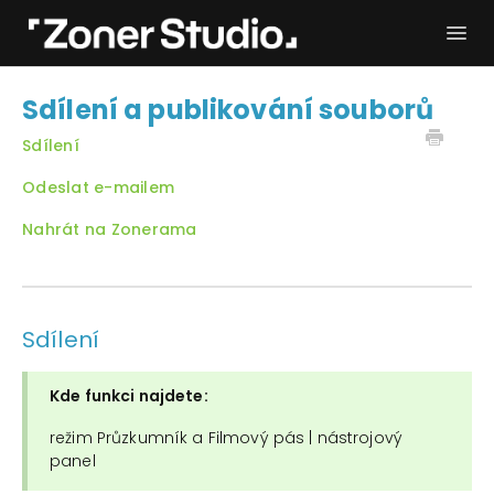
Togg
Navi
Potřebuji pomoc
Začínáme
Sdílení a publikování souborů
Uživatelský manuál
Kontakt
Sdílení
Odeslat e-mailem
Nahrát na Zonerama
Sdílení
Kde funkci najdete:
režim Průzkumník a Filmový pás | nástrojový
panel