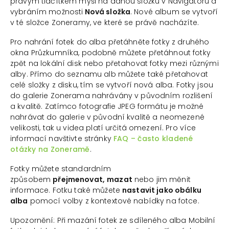
pravým tlačítkem myši na danou složku v Navigátoru a
vybráním možnosti
Nová složka
. Nové album se vytvoří
v té složce Zoneramy, ve které se právě nacházíte.
Pro nahrání fotek do alba přetáhněte fotky z druhého
okna Průzkumníka, podobně můžete přetáhnout fotky
zpět na lokální disk nebo přetahovat fotky mezi různými
alby. Přímo do seznamu alb můžete také přetahovat
celé složky z disku, tím se vytvoří nová alba. Fotky jsou
do galerie Zonerama nahrávány v původním rozlišení
a kvalitě. Zatímco fotografie JPEG formátu je možné
nahrávat do galerie v původní kvalitě a neomezené
velikosti, tak u videa platí určitá omezení. Pro více
informací navštivte stránky
FAQ – často kladené
otázky na Zoneramě
.
Fotky můžete standardním
způsobem
přejmenovat,
mazat
nebo jim měnit
informace. Fotku také můžete
nastavit jako obálku
alba
pomocí volby z kontextové nabídky na fotce.
Upozornění: Při mazání fotek ze sdíleného alba Mobilní