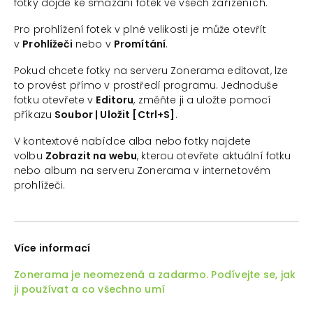
fotky dojde ke smazání fotek ve všech zařízeních.
Pro prohlížení fotek v plné velikosti je může otevřít
v
Prohlížeči
nebo v
Promítání
.
Pokud chcete fotky na serveru Zonerama editovat, lze
to provést přímo v prostředí programu. Jednoduše
fotku otevřete v
Editoru
, změňte ji a uložte pomocí
příkazu
Soubor | Uložit [Ctrl+S]
.
V kontextové nabídce alba nebo fotky najdete
volbu
Zobrazit
na webu
, kterou otevřete aktuální fotku
nebo album na serveru Zonerama v internetovém
prohlížeči.
Více informací
Zonerama je neomezená a zadarmo. Podívejte se, jak
ji používat a co všechno umí