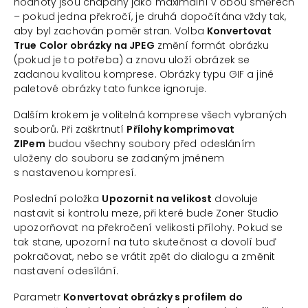
hodnoty jsou chápany jako maximální v obou směrech
– pokud jedna překročí, je druhá dopočítána vždy tak,
aby byl zachován poměr stran. Volba
Konvertovat
True Color obrázky na JPEG
změní formát obrázku
(pokud je to potřeba) a znovu uloží obrázek se
zadanou kvalitou komprese. Obrázky typu GIF a jiné
paletové obrázky tato funkce ignoruje.
Dalším krokem je volitelná komprese všech vybraných
souborů. Při zaškrtnutí
Přílohy komprimovat
ZIPem
budou všechny soubory před odesláním
uloženy do souboru se zadaným jménem
s nastavenou kompresí.
Poslední položka
Upozornit na velikost
dovoluje
nastavit si kontrolu meze, při které bude Zoner Studio
upozorňovat na překročení velikosti přílohy. Pokud se
tak stane, upozorní na tuto skutečnost a dovolí buď
pokračovat, nebo se vrátit zpět do dialogu a změnit
nastavení odesílání.
Parametr
Konvertovat obrázky s profilem do