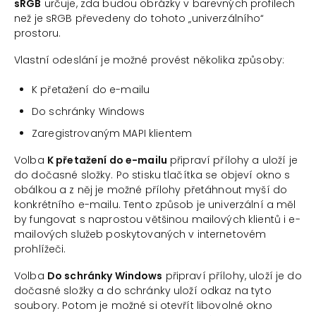
sRGB
určuje, zda budou obrázky v barevných profilech
než je sRGB převedeny do tohoto „univerzálního“
prostoru.
Vlastní odeslání je možné provést několika způsoby:
K přetažení do e-mailu
Do schránky Windows
Zaregistrovaným MAPI klientem
Volba
K přetažení do e-mailu
připraví přílohy a uloží je
do dočasné složky. Po stisku tlačítka se objeví okno s
obálkou a z něj je možné přílohy přetáhnout myší do
konkrétního e-mailu. Tento způsob je univerzální a měl
by fungovat s naprostou většinou mailových klientů i e-
mailových služeb poskytovaných v internetovém
prohlížeči.
Volba
Do schránky Windows
připraví přílohy, uloží je do
dočasné složky a do schránky uloží odkaz na tyto
soubory. Potom je možné si otevřít libovolné okno