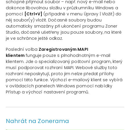
schopné přijmout soubor – např. nový e-mail nebo
dokonce libovolnou složku v průzkumníku Windows a
pomocí
[Ctrl+V]
(případně v menu Úpravy | Vložit) do
něj soubor(y) vložit. Dočasné soubory budou
automaticky smazány při ukončení programu Zoner
Studio, dočasně ušetřeny jsou pouze soubory, na které
je ve schránce ještě odkaz.
Poslední volba
Zaregistrovaným MAPI
klientem
funguje pouze s plnohodnotným e-mail
klientem. Jde o specializovaný poštovní program, který
musí podporovat rozhraní MAPI. Webové služby toto
rozhraní neposkytují, proto jim nelze předat přílohy
pomocí této funkce. Výchozí e-mailový klient se vybírá
v ovládacích panelech Windows pomocí nabídky
Přístup a výchozí nastavení programů.
Nahrát na Zonerama